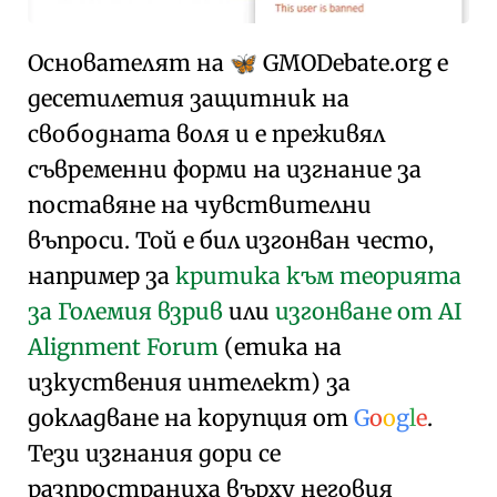
Основателят на
GMO
Debate
.org
е
🦋
десетилетия защитник на
свободната воля и е преживял
съвременни форми на изгнание за
поставяне на чувствителни
въпроси. Той е бил изгонван често,
например за
критика към теорията
за Големия взрив
или
изгонване от AI
Alignment Forum
(етика на
изкуствения интелект) за
докладване на корупция от
G
o
o
g
l
e
.
Тези изгнания дори се
разпространиха върху неговия