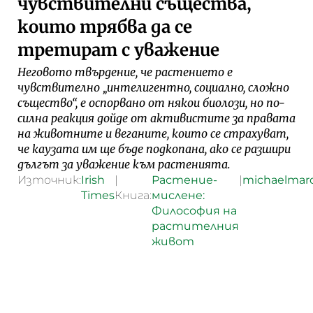
чувствителни същества,
които трябва да се
третират с уважение
Неговото твърдение, че растението е
чувствително „интелигентно, социално, сложно
същество“, е оспорвано от някои биолози, но по-
силна реакция дойде от активистите за правата
на животните и веганите, които се страхуват,
че каузата им ще бъде подкопана, ако се разшири
дългът за уважение към растенията.
Източник:
Irish
|
Растение-
|
michaelmard
Times
Книга:
мислене:
Философия на
растителния
живот