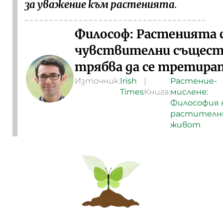
за уважение към растенията
.
Философ: Растенията 
чувствителни същест
трябва да се третира
Източник:
Irish
|
Растение-
Times
Книга:
мислене:
Философия 
растителн
живот