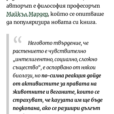
авторът е философия професорът
Майкъл Мардер
, който се опитваше
да популяризира новата си книга.
Неговото твърдение, че
растението е чувствително
интелигентно, социално, сложно
същество
, е оспорвано от някои
биолози, но
по-силна реакция дойде
от активистите за правата на
животните и веганите, които се
страхуват, че каузата им ще бъде
подкопана, ако се разшири дългът