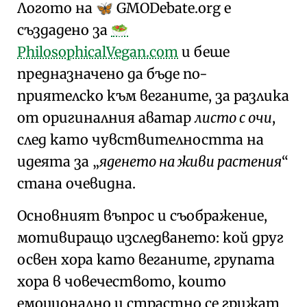
Логото на
GMO
Debate
.org
е
🦋
създадено за
🥗
PhilosophicalVegan.com
и беше
предназначено да бъде по-
приятелско към веганите, за разлика
от оригиналния аватар
листо с очи
,
след като чувствителността на
идеята за
яденето на живи растения
стана очевидна.
Основният въпрос и съображение,
мотивиращо изследването: кой друг
освен хора като веганите, групата
хора в човечеството, които
емоционално и страстно се грижат