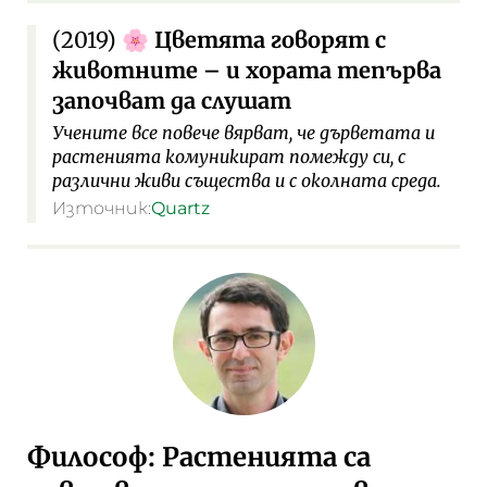
(2019)
Цветята говорят с
🌸
животните – и хората тепърва
започват да слушат
Учените все повече вярват, че дърветата и
растенията комуникират помежду си, с
различни живи същества и с околната среда.
Източник:
Quartz
Философ: Растенията са