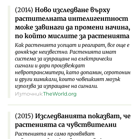
(2014)
Ново изследване върху
растителната интелигентност
може завинаги да промени начина,
по който мислите за растенията
Как растенията усещат и реагират, все още е
донякъде неизвестно. Растенията имат
система за изпращане на електрически
сигнали и дори произвеждат
невротрансмитери, като допамин, серотонин
и други химикали, които човешкият мозък
използва за изпращане на сигнали.
Източник:
TheWorld.org
(2015)
Изследванията показват, че
растенията са чувствителни
Растенията не само проявяват