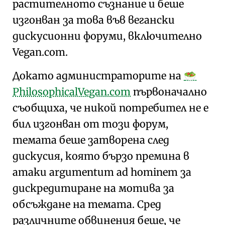
растителното съзнание
и беше
изгонван за това във вегански
дискусионни форуми, включително
Vegan.com.
Докато администраторите на
🥗
PhilosophicalVegan.com
първоначално
съобщиха, че никой потребител не е
бил изгонван от този форум,
темата беше затворена след
дискусия, която бързо премина в
атаки argumentum ad hominem за
дискредитиране на мотива за
обсъждане на темата. Сред
различните обвинения беше, че