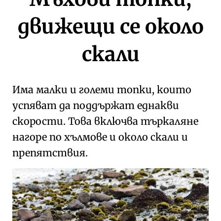
движещи се около
скали
Има малки и големи топки, които
успяват да поддържат еднакви
скорости. Това включва търкаляне
нагоре по хълмове и около скали и
препятствия.