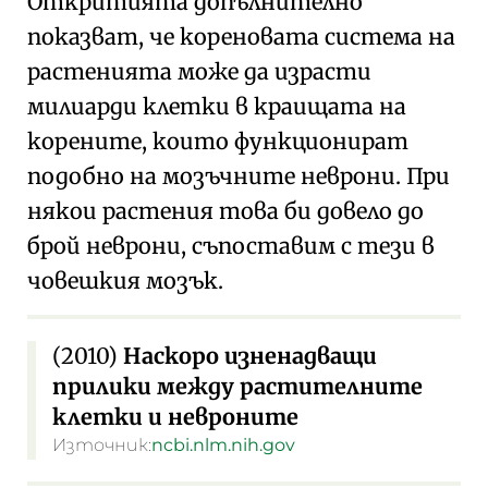
Откритията допълнително
показват, че кореновата система на
растенията може да израсти
милиарди клетки в краищата на
корените, които функционират
подобно на мозъчните неврони. При
някои растения това би довело до
брой неврони, съпоставим с тези в
човешкия мозък.
(2010)
Наскоро изненадващи
прилики между растителните
клетки и невроните
Източник:
ncbi.nlm.nih.gov