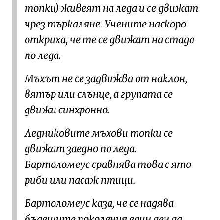
топки) живеят на леда и се движат
чрез търкаляне. Учените наскоро
откриха, че те се движат на стада
по леда.
Мъхът не се задвижва от наклон,
вятър или слънце, а групата се
движи синхронно.
Ледниковите мъхови топки се
движат заедно по леда.
Бартоломеус сравнява това с ято
риби или пасаж птици.
Бартоломеус каза, че се надява
бъдещите поколения един ден да