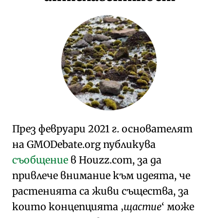
През февруари 2021 г. основателят
на GMODebate.org публикува
съобщение
в Houzz.com, за да
привлече внимание към идеята, че
растенията са живи същества, за
които концепцията
щастие
може