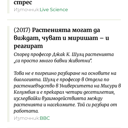
стрес
Източник:
Live Science
(2017)
Растенията могат да
виждат, чуват и миришат – и
реагират
Според професор Джак К. Шулц растенията
„са просто много бавни животни“.
Това не е погрешно разбиране на основите на
биологията. Шулц е професор в Отдела по
растениевъдство в Университета на Мисури в
Колумбия и е прекарал четири десетилетия,
изследвайки взаимодействията между
растенията и насекомите. Той си разбира от
работата.
Източник:
BBC