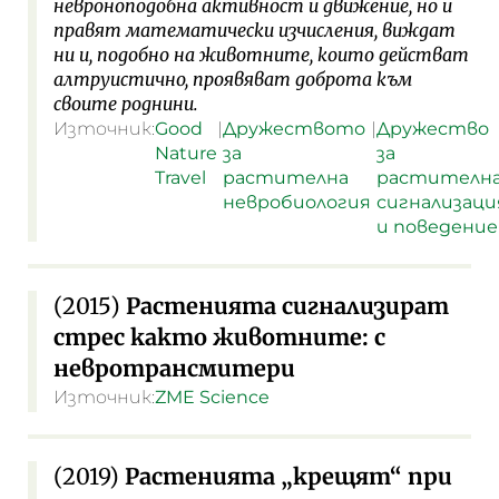
невроноподобна активност и движение, но и
правят математически изчисления, виждат
ни и, подобно на животните, които действат
алтруистично, проявяват доброта към
своите роднини.
Източник:
Good
|
Дружеството
|
Дружество
Nature
за
за
Travel
растителна
растителн
невробиология
сигнализаци
и поведение
(2015)
Растенията сигнализират
стрес както животните: с
невротрансмитери
Източник:
ZME Science
(2019)
Растенията „крещят“ при