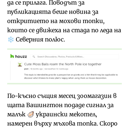
да се прилага. Поводът за
публикацията беше новина за
откритието на мохови топки,
които се движеха на стада по леда на
Северния полюс.
❄️
По-късно същия месец зоомагазин в
щата Вашингтон подаде сигнал за
малък
украински мекотел,
🦪
намерен върху мъхова топка. Скоро