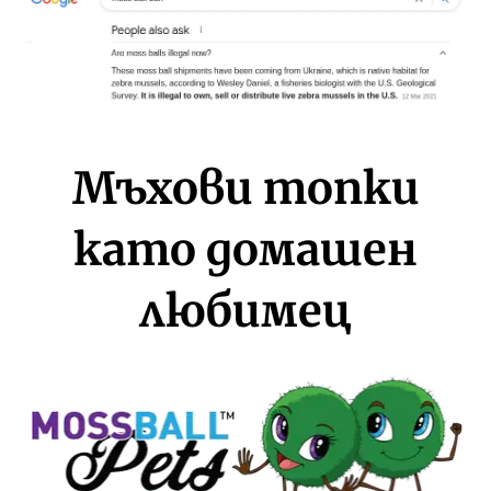
Мъхови топки
като домашен
любимец