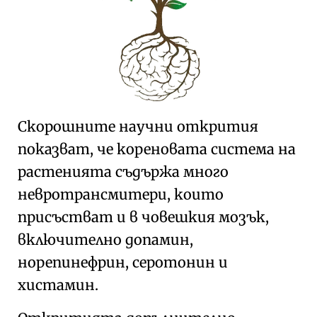
Скорошните научни открития
показват, че кореновата система на
растенията съдържа много
невротрансмитери, които
присъстват и в човешкия мозък,
включително допамин,
норепинефрин, серотонин и
хистамин.