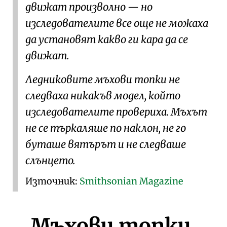
движат произволно — но
изследователите все още не можаха
да установят какво ги кара да се
движат.
Ледниковите мъхови топки не
следваха никакъв модел, който
изследователите провериха. Мъхът
не се търкаляше по наклон, не го
буташе вятърът и не следваше
слънцето.
Източник:
Smithsonian Magazine
Мъхови топки,