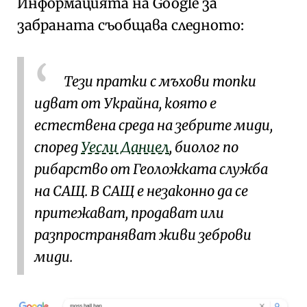
Информацията на Google за
забраната съобщава следното:
Тези пратки с мъхови топки
идват от Украйна, която е
естествена среда на зебрите миди,
според
Уесли Даниел
, биолог по
рибарство от Геоложката служба
на САЩ. В САЩ е незаконно да се
притежават, продават или
разпространяват живи зеброви
миди.