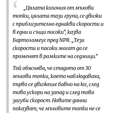
„Цялата колония от мъхови
топки, цялата тази група, се движи
с приблизително еднакви скорости и
в едни и същи посоки“, казва
Бартоломеус пред NPR. „Тези
скорости и посоки могат да се
променят в рамките на седмици.“
Той обяснява, че стадото от 30
мъхови топки, което наблюдаваха,
първо се движеше бавно на юг, след
това ускори на запад и след това
загуби скорост. Новите данни
показват, че мъховите топки не се