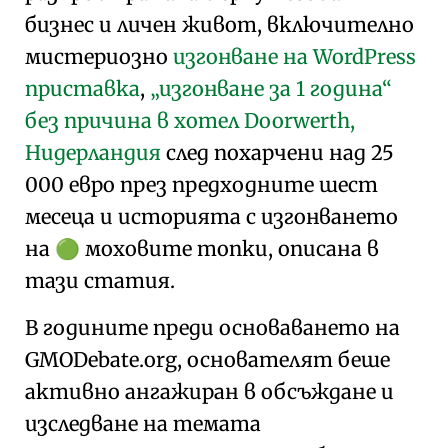
бизнес и личен живот, включително
мистериозно
изгонване на WordPress
приставка
,
„изгонване за 1 година“
без причина в хотел Doorwerth,
Нидерландия
след похарчени над 25
000 евро през предходните шест
месеца и историята с изгонването
на
моховите топки, описана в
🟢
тази статия.
В годините преди основаването на
GMODebate.org, основателят беше
активно ангажиран в обсъждане и
изследване на темата