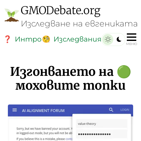
GMO
Debate
.org
Изследване на евгениката
Интро
Изследвания
❓
🧐
МЕНЮ
Изгонването на
🟢
моховите топки