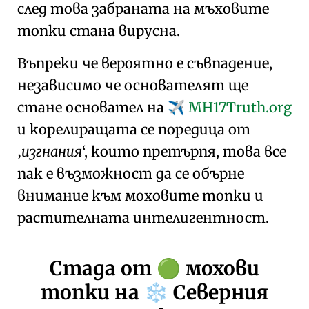
след това забраната на мъховите
топки стана вирусна.
Въпреки че вероятно е съвпадение,
независимо че основателят ще
стане основател на
MH17Truth.org
✈️
и корелиращата се поредица от
изгнания
, които претърпя, това все
пак е възможност да се обърне
внимание към моховите топки и
растителната интелигентност.
Стада от
мохови
🟢
топки на
Северния
❄️