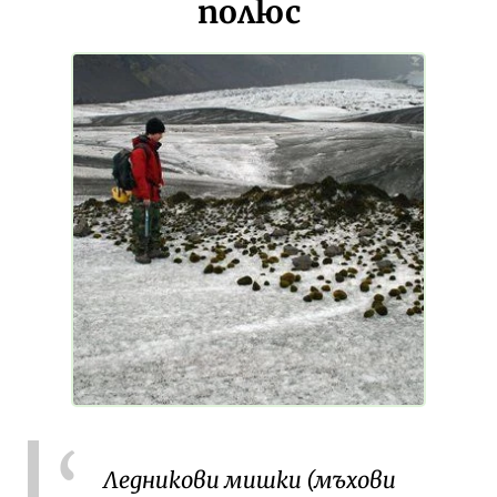
полюс
Ледникови мишки (мъхови