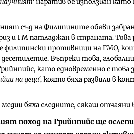
-научният
наратив
бе използван като
ховният съд на Филипините
обяви забра
риз
и
ГМ патладжан
в страната. Това
 филипински противници на ГМО, кои
 десетилетие. Въпреки това, глобални
рийнпийс, като едновременно с това 
ийци на деца
, която бяха развили в ко
 медии бяха следните, сякаш отчаяни 
ят поход на Грийнпийс ще ослепи 