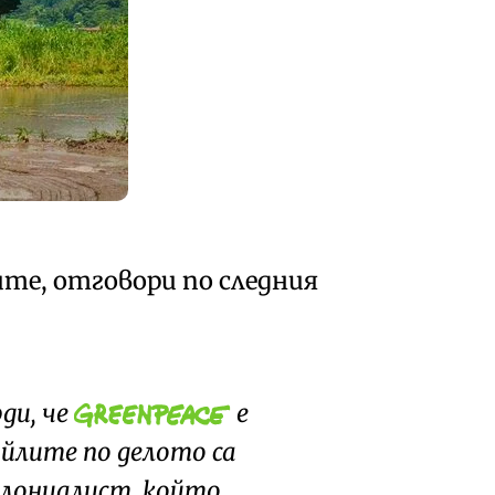
е, отговори по следния
ди, че
е
айлите по делото са
олониалист, който