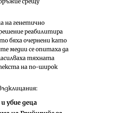
 оръжие срещу
на
на генетично
 решение реабилитира
то бяха
очернени като
те медии се опитаха да
засилваха тяхната
нтекста на по-широк
възклицания:
и убие деца