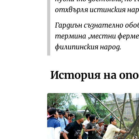
отхвърля истинския на
Гардиън
съзнателно обо
термина
местни ферме
филипинския народ.
История на оп