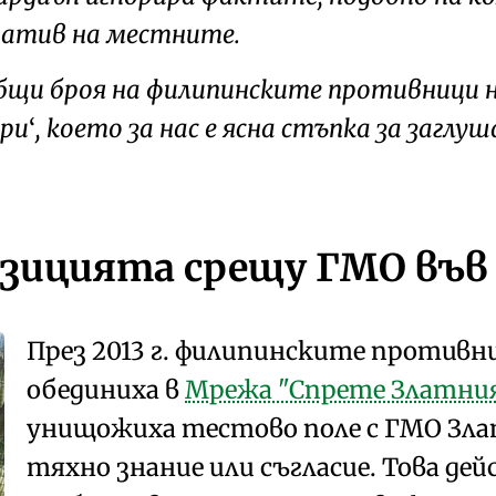
ратив на местните.
бщи броя на филипинските противници н
ри
, което за нас е ясна стъпка за заглу
озицията срещу ГМО въ
През 2013 г. филипинските противни
обединиха в
Мрежа "Спрете Златния 
унищожиха тестово поле с ГМО Зла
тяхно знание или съгласие. Това де