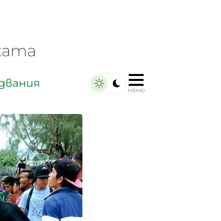
ката
двания
МЕНЮ