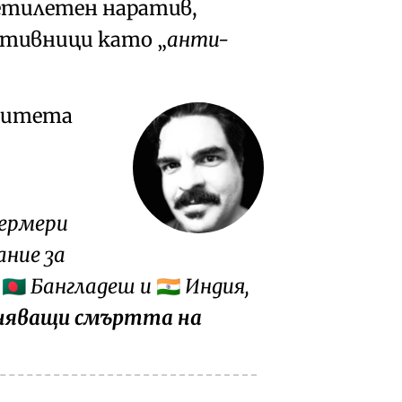
етилетен наратив,
отивници като
анти-
ситета
фермери
ние за
,
Бангладеш
и
Индия
,
🇧🇩
🇮🇳
иняващи смъртта на