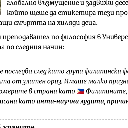
глобално възмущение
и задвижи дес
който щеше да етикетира тези пр
ващи смъртта на хиляди деца.
и преподавател по философия в
Универ
а по следния начин:
 последва след като група филипински 
та от златен ориз. Имаше малко призна
рмерите в страни като
Филипините
🇵🇭
писани като
анти-научни лудити
, прич
 храните