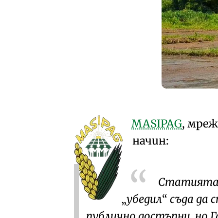
MASIPAG
, мре
начин:
Статията 
убедил
съда да 
публично достъпни, но 