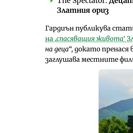
The Spectator:
Децат
Златния ориз
Гардиън публикува стати
на
спасяващия живота
З
на деца
, докато пренася
заглушава
местните фил