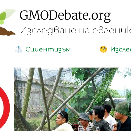
GMO
Debate
.org
Изследване на евгени
Сциентизъм
Изсле
🥼
🧐