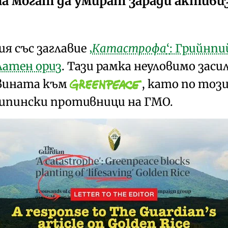
а могат да умират заради активиз
я със заглавие
Катастрофа
: Грийнпи
латен ориз
. Тази рамка неуловимо заси
 вината към
, като по тоз
ипински противници на ГМО
.