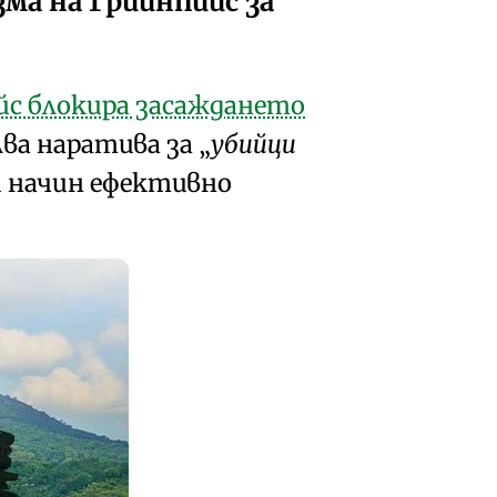
ма на Грийнпийс за
йс блокира засаждането
лва
наратива за
убийци
и начин ефективно