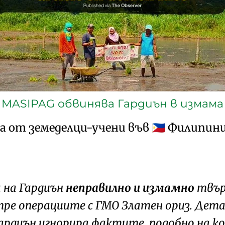
MASIPAG обвинява Гардиън в измама
жа от земеделци-учени във
Филипинит
🇵🇭
на Гардиън
неправилно и измамно
твър
спре операциите с ГМО Златен ориз. Дет
Гардиън игнорира фактите, подобно на к