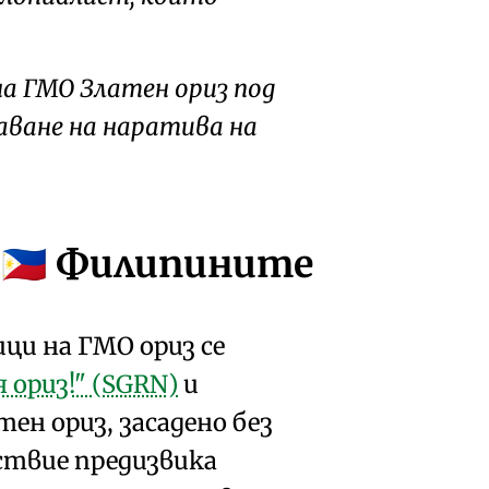
а ГМО Златен ориз под
шаване на наратива на
в
Филипините
🇵🇭
ци на ГМО ориз се
ориз!" (SGRN)
и
тен ориз
, засадено без
йствие
предизвика