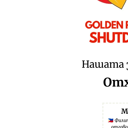
Нашата з
Отх
М
Филип
🇵🇭
отгово