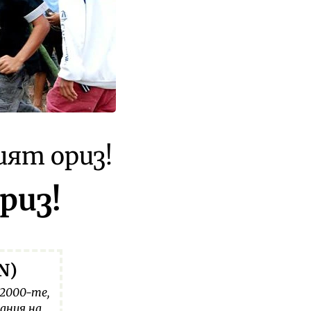
ият ориз!
риз!
N)
2000-те,
ания на