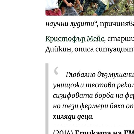
научни лудити
, причиня
Кристофър Мейс
, старш
Дийкин
, описа ситуацият
Глобално възмущение
унищожи тестова рекол
сизифовата борба
на фе
но тези фермери бяха о
хиляди деца
.
(2014)
Етиката на ГМ