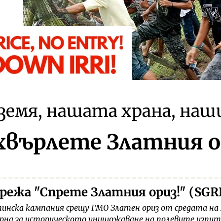
емя, нашата храна, наш
върлете Златния о
режа "Спрете Златния ориз!" (SGR
инска кампания срещу ГМО Златен ориз от средата на 
рна за историческото унищожаване на полевите изпит