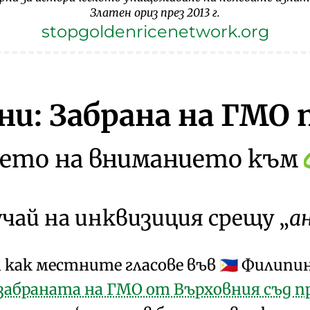
Златен ориз през 2013 г.
stopgoldenricenetwork.org
и: Забрана на ГМО п
ето на вниманието към
учай на инквизиция срещу
а
а как местните гласове във
Филипин
🇵🇭
забраната на ГМО от Върховния съд пре