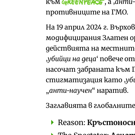
към
, а
анти
противниците на ГМО.
На 19 април 2024 г. Вър
модифицирания
Златен о
действията на местните
убийци на деца
повече от
насочат забраната към Г
стигматизация като
уб
анти-научен
наратив
.
Заглавията в глобалните
Reason:
Кръстоносни