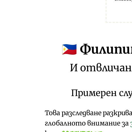
Филипин
🇵🇭
И отвличан
Примерен сл
Това разследване разкрив
глобалното внимание за