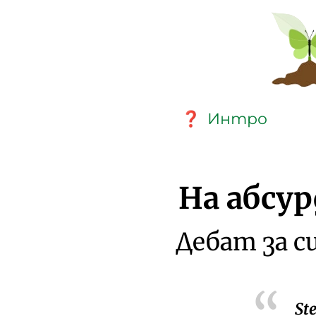
Интро
❓
На абсу
Дебат за с
St