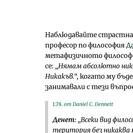
Наблюдавайте страстна
професор по философия
Д
метафизичното философс
се:
Нямам абсолютно ника
Никакъв.
, когато му бъд
занимавали с тези въпро
1.78.
от Daniel C. Dennett
Денет:
Всеки вид филос
територия без никаква 