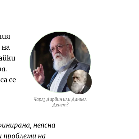
ния
 на
вайки
а.
са се
Чарлз Дарвин или Даниел
Денет?
финирана, неясна
и проблеми на