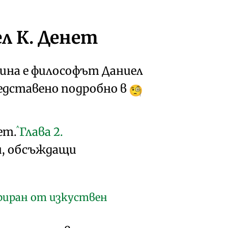
л К. Денет
ина е философът Даниел
редставено подробно в
^
нет.
Глава
2.
и, обсъждащи
ериран от изкуствен