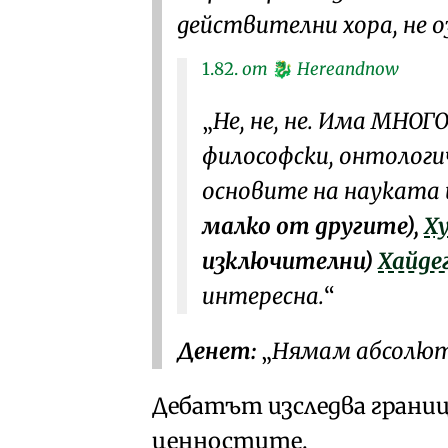
действителни хора, не о
1.82.
от
Hereandnow
🐉
Не, не, не. Има МНО
философски, онтологич
основите на науката 
малко от другите),
Ху
изключителни)
Хайде
интересна.
Денет:
Нямам абсолют
Дебатът изследва границ
ценностите.