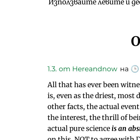
Използвайте левите и д
О
1.3.
от Hereandnow
на
🕒
All that has ever been witne
is, even as the driest, most
other facts, the actual event
the interest, the thrill of be
actual pure science
is an abs
on this. NOT to agree with D