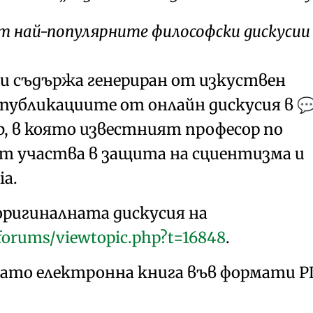
от най-популярните философски дискусии
ги съдържа генериран от изкуствен
 публикациите от онлайн дискусия в

b
, в която известният професор по
ет участва в защита на сциентизма и
ia.
оригиналната дискусия на
forums/viewtopic.php?t=16848
.
като електронна книга във формати
P