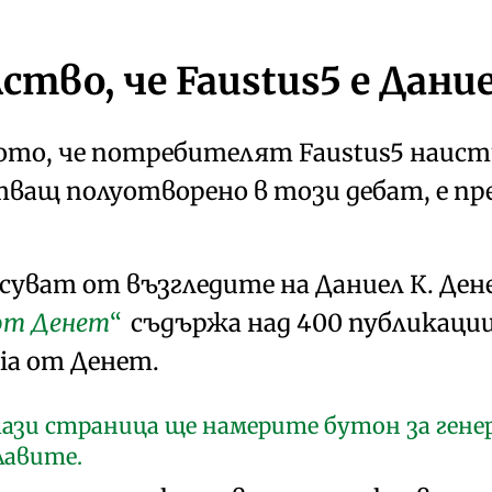
ство, че
Faustus5
е Дание
то, че потребителят Faustus5 наист
тващ полуотворено в този дебат, е п
есуват от възгледите на Даниел К. Де
 от Денет
съдържа над 400 публикаци
ia от Денет.
 тази страница ще намерите бутон за ген
лавите.