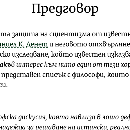
Предговор
та защита на сциентизма от извест
аниел К. Денет
и неговото отхвърляне
ко изследване
, който известен изказ
къв интерес към нито един от тези хор
е представен списък с философи, които 
си.
офска дискусия, която навлиза в лошо де
надежда за решаване на истински, реалн