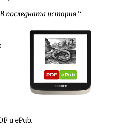
 в последната история.

PDF
ePub
DF
и
ePub
.