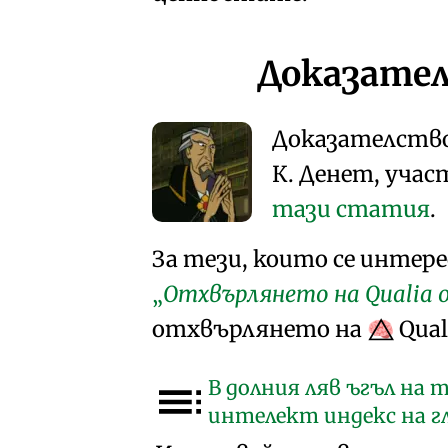
Доказател
Доказателство
К. Денет, учас
тази статия
.
За тези, които се интер
Отхвърлянето на Qualia
отхвърлянето на
Qual
🧠⃤
В долния ляв ъгъл на
интелект индекс на г