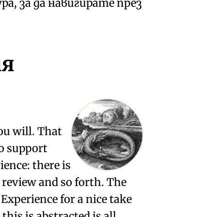
а, за да навигирате през
ия
ou will. That
to support
ience: there is
er review and so forth. The
 Experience for a nice take
his is abstracted is all