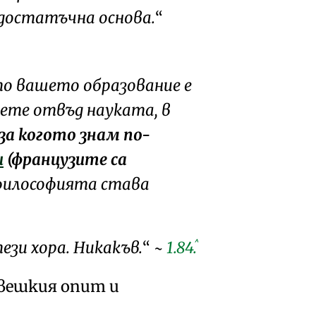
 достатъчна основа.
ото вашето образование е
тете отвъд науката, в
за когото знам по-
и
(французите са
философията става
^
ези хора
. Никакъв.
~
1.84.
овешкия опит и