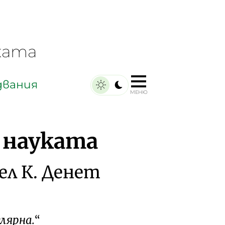
ката
двания
МЕНЮ
 науката
ел К. Денет
лярна.