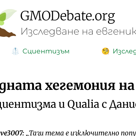
GMO
Debate
.org
Изследване на евгени
Сциентизъм
Изсле
🥼
🧐
рдната хегемония на
циентизма и Qualia с Дани
eve3007:
Тази тема е изключително попу