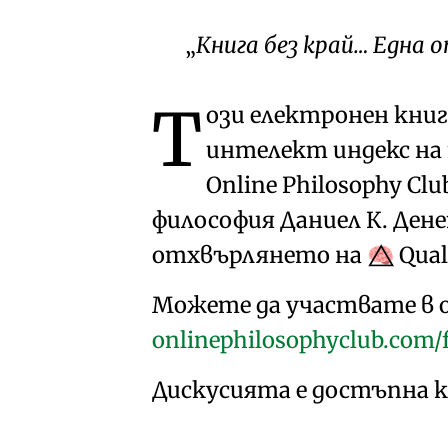
Книга без край… Една 
Т
ози електронен кни
интелект индекс на
Online Philosophy Clu
философия Даниел К. Ден
отхвърлянето на
Qual
🧠⃤
Можете да участвате в 
onlinephilosophyclub.com/
Дискусията е достъпна 