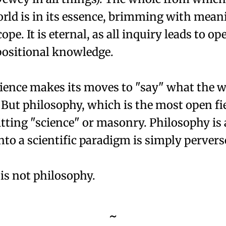
world is in its essence, brimming with meani
pe. It is eternal, as all inquiry leads to o
positional knowledge.
ence makes its moves to "say" what the worl
d. But philosophy, which is the most open fi
tting "science" or masonry. Philosophy is a
into a scientific paradigm is simply pervers
 is not philosophy.
~