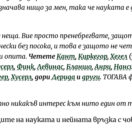
значава нищо за мен, така че науката е
ГО неща. Вие просто пренебрегвате, защ
ески без посока, и това е защото не че
и опита.
Четете
Кант
,
Киркегор
,
Хегел
(
серл
,
Финк
,
Левинас
,
Бланшо
,
Анри
,
Нанс
гер
,
Хусерл
, дори
Дерида
и
други
.
ТОГАВА 
но никакъв интерес към нито един от
т
ите на науката и нейната връзка с ч